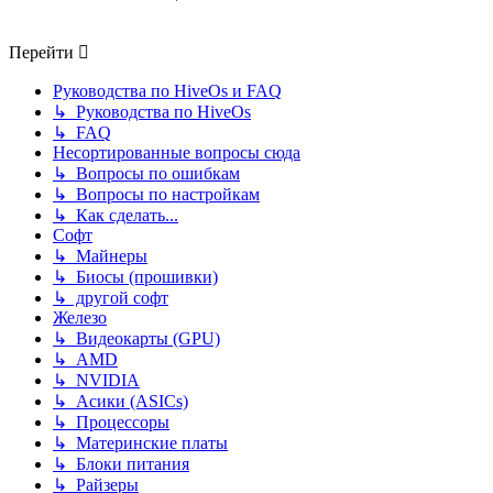
Перейти
Руководства по HiveOs и FAQ
↳ Руководства по HiveOs
↳ FAQ
Несортированные вопросы сюда
↳ Вопросы по ошибкам
↳ Вопросы по настройкам
↳ Как сделать...
Софт
↳ Майнеры
↳ Биосы (прошивки)
↳ другой софт
Железо
↳ Видеокарты (GPU)
↳ AMD
↳ NVIDIA
↳ Асики (ASICs)
↳ Процессоры
↳ Материнские платы
↳ Блоки питания
↳ Райзеры