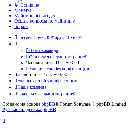
↳ Comining
Монеты
Майнинг невыгоден...
Общие вопросы по майнингу
Биржи
На сайт Hive OS
Форум Hive OS
Наша команда
Связаться с администрацией
Часовой пояс:
UTC+03:00
Удалить cookies конференции
Часовой пояс:
UTC+03:00
Удалить cookies конференции
Наша команда
Связаться с администрацией
Создано на основе
phpBB
® Forum Software © phpBB Limited
Русская поддержка phpBB