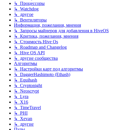
↳ Процессоры
↳ Watchdog
↳ другое
↳ Вентиляторы
Информация, пожелания, мнения
↳ Запросы майнеров для добавления в HiveOS
↳ Критика, пожелания, мнения
↳ Стоимость Hive Os
↳ Roadmap and Changelog
↳ Hive OS API
↳ другие сообщества
Алгоритмы
↳ Настройки карт под алгоритмы
↳ DaggerHashimoto (Ethash)
↳ Equihash
↳ Cryptonight
↳ Neoscrypt
↳ Lyra
↳ X16
↳ TimeTravel
↳ PHI
↳ Xevan
↳ другие
Пулы