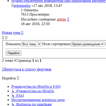
Нужно отключение компьютера при пропадании интерне
gringingfor
»17 авг 2018, 13:47
1
Ответы
7613
Просмотры
Последнее сообщение
admin
18 авг 2018, 22:50
Новая тема
Показать:
Поле сортировки:
2 темы •Страница
1
из
1
Вернуться к списку форумов
Перейти
Руководства по HiveOs и FAQ
↳ Руководства по HiveOs
↳ FAQ
Несортированные вопросы сюда
↳ Вопросы по ошибкам