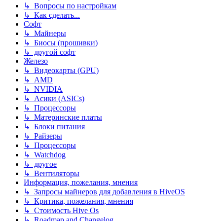
↳ Вопросы по настройкам
↳ Как сделать...
Софт
↳ Майнеры
↳ Биосы (прошивки)
↳ другой софт
Железо
↳ Видеокарты (GPU)
↳ AMD
↳ NVIDIA
↳ Асики (ASICs)
↳ Процессоры
↳ Материнские платы
↳ Блоки питания
↳ Райзеры
↳ Процессоры
↳ Watchdog
↳ другое
↳ Вентиляторы
Информация, пожелания, мнения
↳ Запросы майнеров для добавления в HiveOS
↳ Критика, пожелания, мнения
↳ Стоимость Hive Os
↳ Roadmap and Changelog