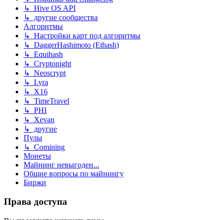
↳ Hive OS API
↳ другие сообщества
Алгоритмы
↳ Настройки карт под алгоритмы
↳ DaggerHashimoto (Ethash)
↳ Equihash
↳ Cryptonight
↳ Neoscrypt
↳ Lyra
↳ X16
↳ TimeTravel
↳ PHI
↳ Xevan
↳ другие
Пулы
↳ Comining
Монеты
Майнинг невыгоден...
Общие вопросы по майнингу
Биржи
Права доступа