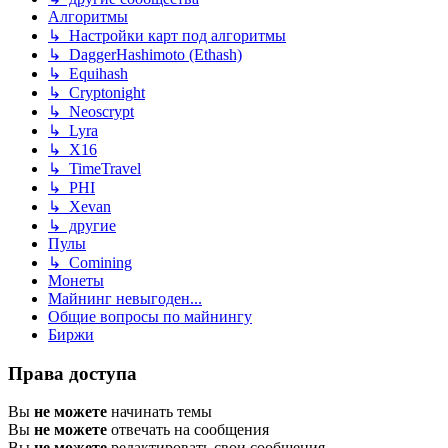
Алгоритмы
↳ Настройки карт под алгоритмы
↳ DaggerHashimoto (Ethash)
↳ Equihash
↳ Cryptonight
↳ Neoscrypt
↳ Lyra
↳ X16
↳ TimeTravel
↳ PHI
↳ Xevan
↳ другие
Пулы
↳ Comining
Монеты
Майнинг невыгоден...
Общие вопросы по майнингу
Биржи
Права доступа
Вы
не можете
начинать темы
Вы
не можете
отвечать на сообщения
Вы
не можете
редактировать свои сообщения