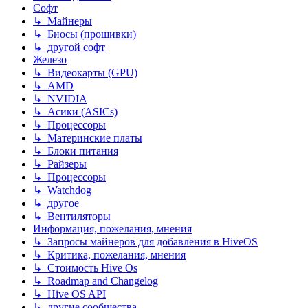
Софт
↳ Майнеры
↳ Биосы (прошивки)
↳ другой софт
Железо
↳ Видеокарты (GPU)
↳ AMD
↳ NVIDIA
↳ Асики (ASICs)
↳ Процессоры
↳ Материнские платы
↳ Блоки питания
↳ Райзеры
↳ Процессоры
↳ Watchdog
↳ другое
↳ Вентиляторы
Информация, пожелания, мнения
↳ Запросы майнеров для добавления в HiveOS
↳ Критика, пожелания, мнения
↳ Стоимость Hive Os
↳ Roadmap and Changelog
↳ Hive OS API
↳ другие сообщества