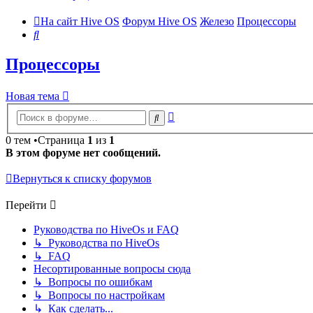
На сайт Hive OS
Форум Hive OS
Железо
Процессоры
Поиск
Процессоры
Новая тема
Расширенный
Поиск
поиск
0 тем •Страница
1
из
1
В этом форуме нет сообщений.
Вернуться к списку форумов
Перейти
Руководства по HiveOs и FAQ
↳ Руководства по HiveOs
↳ FAQ
Несортированные вопросы сюда
↳ Вопросы по ошибкам
↳ Вопросы по настройкам
↳ Как сделать...