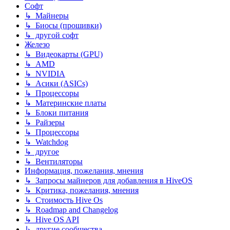
Софт
↳ Майнеры
↳ Биосы (прошивки)
↳ другой софт
Железо
↳ Видеокарты (GPU)
↳ AMD
↳ NVIDIA
↳ Асики (ASICs)
↳ Процессоры
↳ Материнские платы
↳ Блоки питания
↳ Райзеры
↳ Процессоры
↳ Watchdog
↳ другое
↳ Вентиляторы
Информация, пожелания, мнения
↳ Запросы майнеров для добавления в HiveOS
↳ Критика, пожелания, мнения
↳ Стоимость Hive Os
↳ Roadmap and Changelog
↳ Hive OS API
↳ другие сообщества