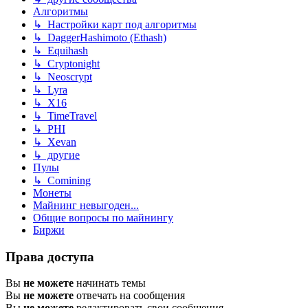
Алгоритмы
↳ Настройки карт под алгоритмы
↳ DaggerHashimoto (Ethash)
↳ Equihash
↳ Cryptonight
↳ Neoscrypt
↳ Lyra
↳ X16
↳ TimeTravel
↳ PHI
↳ Xevan
↳ другие
Пулы
↳ Comining
Монеты
Майнинг невыгоден...
Общие вопросы по майнингу
Биржи
Права доступа
Вы
не можете
начинать темы
Вы
не можете
отвечать на сообщения
Вы
не можете
редактировать свои сообщения