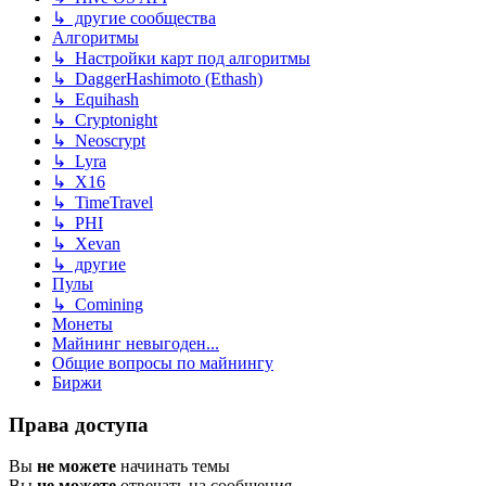
↳ другие сообщества
Алгоритмы
↳ Настройки карт под алгоритмы
↳ DaggerHashimoto (Ethash)
↳ Equihash
↳ Cryptonight
↳ Neoscrypt
↳ Lyra
↳ X16
↳ TimeTravel
↳ PHI
↳ Xevan
↳ другие
Пулы
↳ Comining
Монеты
Майнинг невыгоден...
Общие вопросы по майнингу
Биржи
Права доступа
Вы
не можете
начинать темы
Вы
не можете
отвечать на сообщения