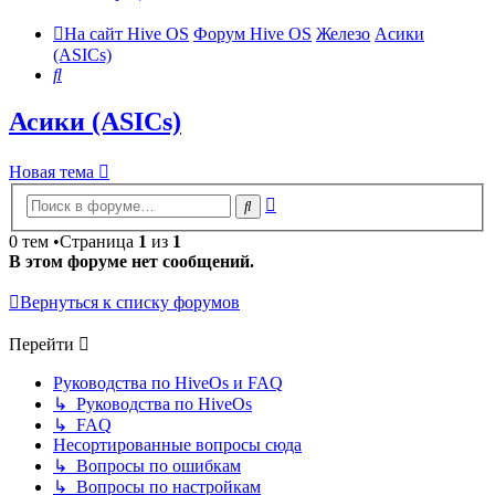
На сайт Hive OS
Форум Hive OS
Железо
Асики
(ASICs)
Поиск
Асики (ASICs)
Новая тема
Расширенный
Поиск
поиск
0 тем •Страница
1
из
1
В этом форуме нет сообщений.
Вернуться к списку форумов
Перейти
Руководства по HiveOs и FAQ
↳ Руководства по HiveOs
↳ FAQ
Несортированные вопросы сюда
↳ Вопросы по ошибкам
↳ Вопросы по настройкам