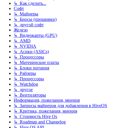
↳ Как сделать...
Софт
↳ Майнеры
↳ Биосы (прошивки)
↳ другой софт
Железо
↳ Видеокарты (GPU)
↳ AMD
↳ NVIDIA
↳ Асики (ASICs)
↳ Процессоры
↳ Материнские платы
↳ Блоки питания
↳ Райзеры
↳ Процессоры
↳ Watchdog
↳ другое
↳ Вентиляторы
Информация, пожелания, мнения
↳ Запросы майнеров для добавления в HiveOS
↳ Критика, пожелания, мнения
↳ Стоимость Hive Os
↳ Roadmap and Changelog
↳ Hive OS API