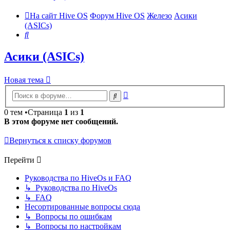
На сайт Hive OS
Форум Hive OS
Железо
Асики
(ASICs)
Поиск
Асики (ASICs)
Новая тема
Расширенный
Поиск
поиск
0 тем •Страница
1
из
1
В этом форуме нет сообщений.
Вернуться к списку форумов
Перейти
Руководства по HiveOs и FAQ
↳ Руководства по HiveOs
↳ FAQ
Несортированные вопросы сюда
↳ Вопросы по ошибкам
↳ Вопросы по настройкам