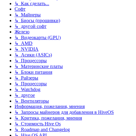
↳ Как сделать...
Софт
↳ Майнеры
↳ Биосы (прошивки)
↳ другой софт
Железо
↳ Видеокарты (GPU)
↳ AMD
↳ NVIDIA
↳ Асики (ASICs)
↳ Процессоры
↳ Материнские платы
↳ Блоки питания
↳ Райзеры
↳ Процессоры
↳ Watchdog
↳ другое
↳ Вентиляторы
Информация, пожелания, мнения
↳ Запросы майнеров для добавления в HiveOS
↳ Критика, пожелания, мнения
↳ Стоимость Hive Os
↳ Roadmap and Changelog
↳ Hive OS API