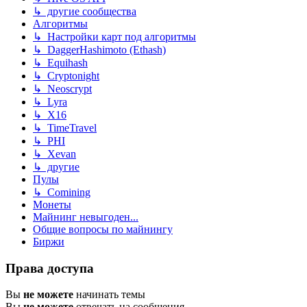
↳ другие сообщества
Алгоритмы
↳ Настройки карт под алгоритмы
↳ DaggerHashimoto (Ethash)
↳ Equihash
↳ Cryptonight
↳ Neoscrypt
↳ Lyra
↳ X16
↳ TimeTravel
↳ PHI
↳ Xevan
↳ другие
Пулы
↳ Comining
Монеты
Майнинг невыгоден...
Общие вопросы по майнингу
Биржи
Права доступа
Вы
не можете
начинать темы
Вы
не можете
отвечать на сообщения