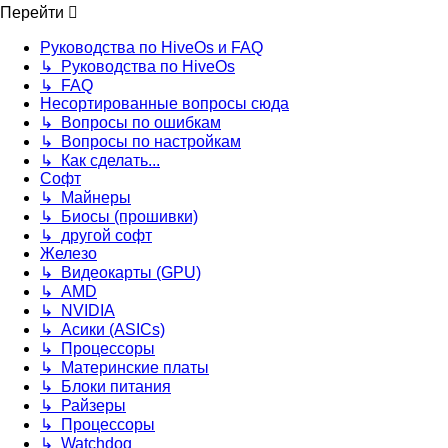
Перейти
Руководства по HiveOs и FAQ
↳ Руководства по HiveOs
↳ FAQ
Несортированные вопросы сюда
↳ Вопросы по ошибкам
↳ Вопросы по настройкам
↳ Как сделать...
Софт
↳ Майнеры
↳ Биосы (прошивки)
↳ другой софт
Железо
↳ Видеокарты (GPU)
↳ AMD
↳ NVIDIA
↳ Асики (ASICs)
↳ Процессоры
↳ Материнские платы
↳ Блоки питания
↳ Райзеры
↳ Процессоры
↳ Watchdog