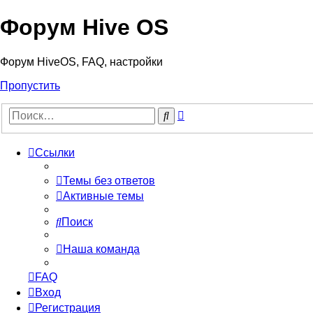
Форум Hive OS
Форум HiveOS, FAQ, настройки
Пропустить
Расширенный
Поиск
поиск
Ссылки
Темы без ответов
Активные темы
Поиск
Наша команда
FAQ
Вход
Регистрация