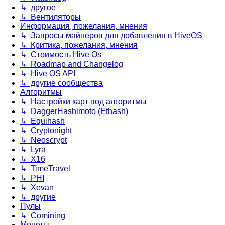
↳ другое
↳ Вентиляторы
Информация, пожелания, мнения
↳ Запросы майнеров для добавления в HiveOS
↳ Критика, пожелания, мнения
↳ Стоимость Hive Os
↳ Roadmap and Changelog
↳ Hive OS API
↳ другие сообщества
Алгоритмы
↳ Настройки карт под алгоритмы
↳ DaggerHashimoto (Ethash)
↳ Equihash
↳ Cryptonight
↳ Neoscrypt
↳ Lyra
↳ X16
↳ TimeTravel
↳ PHI
↳ Xevan
↳ другие
Пулы
↳ Comining
Монеты