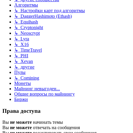
Алгоритмы
↳ Настройки карт под алгоритмы
↳ DaggerHashimoto (Ethash)
↳ Equihash
↳ Cryptonight
↳ Neoscrypt
↳ Lyra
↳ X16
↳ TimeTravel
↳ PHI
↳ Xevan
↳ другие
Пулы
↳ Comining
Монеты
Майнинг невыгоден...
Общие вопросы по майнингу
Биржи
Права доступа
Вы
не можете
начинать темы
Вы
не можете
отвечать на сообщения
Вы
не можете
редактировать свои сообщения