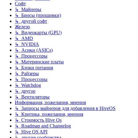
Софт
↳ Майнеры
↳ Биосы (прошивки)
↳ другой софт
Железо
↳ Видеокарты (GPU)
↳ AMD
↳ NVIDIA
↳ Асики (ASICs)
↳ Процессоры
↳ Материнские платы
↳ Блоки питания
↳ Райзеры
↳ Процессоры
↳ Watchdog
↳ другое
↳ Вентиляторы
Информация, пожелания, мнения
↳ Запросы майнеров для добавления в HiveOS
↳ Критика, пожелания, мнения
↳ Стоимость Hive Os
↳ Roadmap and Changelog
↳ Hive OS API
↳ другие сообщества