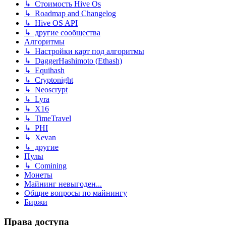
↳ Стоимость Hive Os
↳ Roadmap and Changelog
↳ Hive OS API
↳ другие сообщества
Алгоритмы
↳ Настройки карт под алгоритмы
↳ DaggerHashimoto (Ethash)
↳ Equihash
↳ Cryptonight
↳ Neoscrypt
↳ Lyra
↳ X16
↳ TimeTravel
↳ PHI
↳ Xevan
↳ другие
Пулы
↳ Comining
Монеты
Майнинг невыгоден...
Общие вопросы по майнингу
Биржи
Права доступа