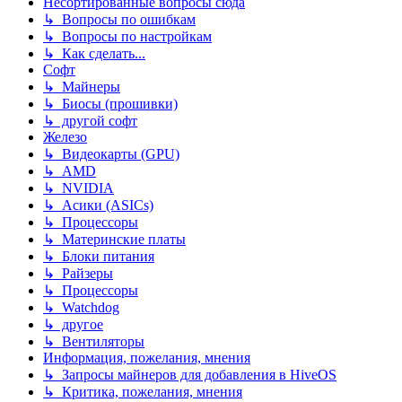
Несортированные вопросы сюда
↳ Вопросы по ошибкам
↳ Вопросы по настройкам
↳ Как сделать...
Софт
↳ Майнеры
↳ Биосы (прошивки)
↳ другой софт
Железо
↳ Видеокарты (GPU)
↳ AMD
↳ NVIDIA
↳ Асики (ASICs)
↳ Процессоры
↳ Материнские платы
↳ Блоки питания
↳ Райзеры
↳ Процессоры
↳ Watchdog
↳ другое
↳ Вентиляторы
Информация, пожелания, мнения
↳ Запросы майнеров для добавления в HiveOS
↳ Критика, пожелания, мнения