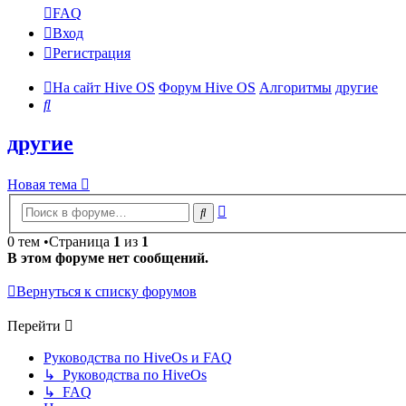
FAQ
Вход
Регистрация
На сайт Hive OS
Форум Hive OS
Алгоритмы
другие
Поиск
другие
Новая тема
Расширенный
Поиск
поиск
0 тем •Страница
1
из
1
В этом форуме нет сообщений.
Вернуться к списку форумов
Перейти
Руководства по HiveOs и FAQ
↳ Руководства по HiveOs
↳ FAQ