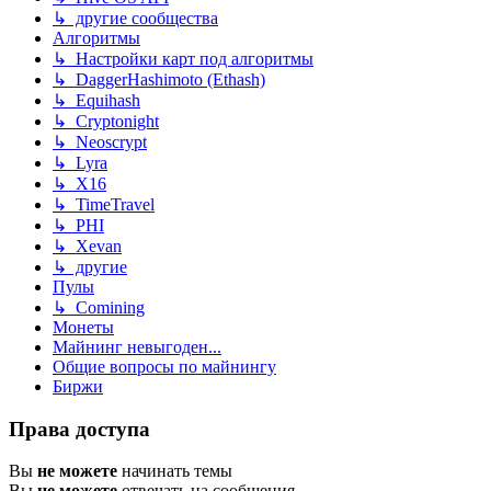
↳ другие сообщества
Алгоритмы
↳ Настройки карт под алгоритмы
↳ DaggerHashimoto (Ethash)
↳ Equihash
↳ Cryptonight
↳ Neoscrypt
↳ Lyra
↳ X16
↳ TimeTravel
↳ PHI
↳ Xevan
↳ другие
Пулы
↳ Comining
Монеты
Майнинг невыгоден...
Общие вопросы по майнингу
Биржи
Права доступа
Вы
не можете
начинать темы
Вы
не можете
отвечать на сообщения