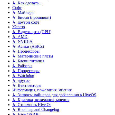
↳ Как сделать...
Софт
↳ Майнеры
↳ Биосы (прошивки)
↳ другой софт
Железо
↳ Видеокарты (GPU)
↳ AMD
↳ NVIDIA
↳ Асики (ASICs)
↳ Процессоры
↳ Материнские платы
↳ Блоки питания
↳ Райзеры
↳ Процессоры
↳ Watchdog
↳ другое
↳ Вентиляторы
Информация, пожелания, мнения
↳ Запросы майнеров для добавления в HiveOS
↳ Критика, пожелания, мнения
↳ Стоимость Hive Os
↳ Roadmap and Changelog
↳ Hive OS API