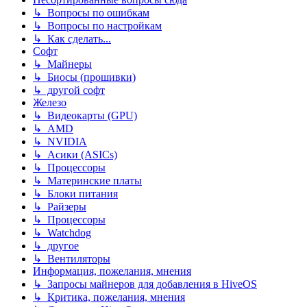
↳ Вопросы по ошибкам
↳ Вопросы по настройкам
↳ Как сделать...
Софт
↳ Майнеры
↳ Биосы (прошивки)
↳ другой софт
Железо
↳ Видеокарты (GPU)
↳ AMD
↳ NVIDIA
↳ Асики (ASICs)
↳ Процессоры
↳ Материнские платы
↳ Блоки питания
↳ Райзеры
↳ Процессоры
↳ Watchdog
↳ другое
↳ Вентиляторы
Информация, пожелания, мнения
↳ Запросы майнеров для добавления в HiveOS
↳ Критика, пожелания, мнения