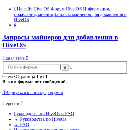
На сайт Hive OS
Форум Hive OS
Информация,
пожелания, мнения
Запросы майнеров для добавления в
HiveOS
Поиск
Запросы майнеров для добавления в
HiveOS
Новая тема
Расширенный
Поиск
поиск
0 тем •Страница
1
из
1
В этом форуме нет сообщений.
Вернуться к списку форумов
Перейти
Руководства по HiveOs и FAQ
↳ Руководства по HiveOs
↳ FAQ
Несортированные вопросы сюда