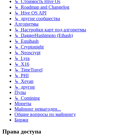
↳ Стоимость Hive Os
↳ Roadmap and Changelog
↳ Hive OS API
↳ другие сообщества
Алгоритмы
↳ Настройки карт под алгоритмы
↳ DaggerHashimoto (Ethash)
↳ Equihash
↳ Cryptonight
↳ Neoscrypt
↳ Lyra
↳ X16
↳ TimeTravel
↳ PHI
↳ Xevan
↳ другие
Пулы
↳ Comining
Монеты
Майнинг невыгоден...
Общие вопросы по майнингу
Биржи
Права доступа