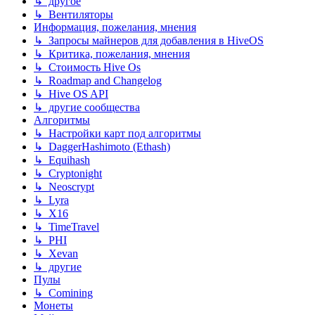
↳ другое
↳ Вентиляторы
Информация, пожелания, мнения
↳ Запросы майнеров для добавления в HiveOS
↳ Критика, пожелания, мнения
↳ Стоимость Hive Os
↳ Roadmap and Changelog
↳ Hive OS API
↳ другие сообщества
Алгоритмы
↳ Настройки карт под алгоритмы
↳ DaggerHashimoto (Ethash)
↳ Equihash
↳ Cryptonight
↳ Neoscrypt
↳ Lyra
↳ X16
↳ TimeTravel
↳ PHI
↳ Xevan
↳ другие
Пулы
↳ Comining
Монеты