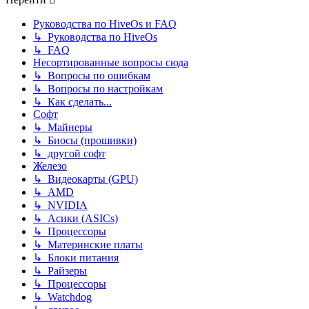
Руководства по HiveOs и FAQ
↳ Руководства по HiveOs
↳ FAQ
Несортированные вопросы сюда
↳ Вопросы по ошибкам
↳ Вопросы по настройкам
↳ Как сделать...
Софт
↳ Майнеры
↳ Биосы (прошивки)
↳ другой софт
Железо
↳ Видеокарты (GPU)
↳ AMD
↳ NVIDIA
↳ Асики (ASICs)
↳ Процессоры
↳ Материнские платы
↳ Блоки питания
↳ Райзеры
↳ Процессоры
↳ Watchdog