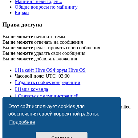
Майнинг невыгоден...
Общие вопросы по майнингу
Биржи
Права доступа
Вы
не можете
начинать темы
Вы
не можете
отвечать на сообщения
Вы
не можете
редактировать свои сообщения
Вы
не можете
удалять свои сообщения
Вы
не можете
добавлять вложения
На сайт Hive OS
Форум Hive OS
Часовой пояс:
UTC+03:00
Удалить cookies конференции
Наша команда
Связаться с администрацией
Этот сайт использует cookies для
Создано на основе
phpBB
® Forum Software © phpBB Limited
Русская поддержка phpBB
обеспечения своей корректной работы.
Подробнее