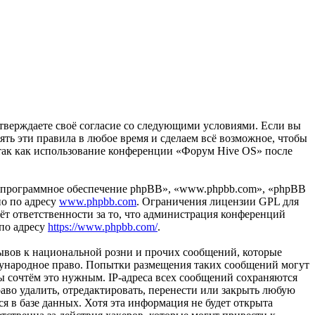
дтверждаете своё согласие со следующими условиями. Если вы
ять эти правила в любое время и сделаем всё возможное, чтобы
 так как использование конференции «Форум Hive OS» после
«программное обеспечение phpBB», «www.phpbb.com», «phpBB
но по адресу
www.phpbb.com
. Ограничения лицензии GPL для
ёт ответственности за то, что администрация конференций
 по адресу
https://www.phpbb.com/
.
ывов к национальной розни и прочих сообщений, которые
дународное право. Попытки размещения таких сообщений могут
ы сочтём это нужным. IP-адреса всех сообщений сохраняются
во удалить, отредактировать, перенести или закрыть любую
я в базе данных. Хотя эта информация не будет открыта