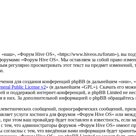
наш», «Форум Hive OS», «https://www.hiveos.ru/forum»), вы по
ь форумами «Форум Hive OS». Мы оставляем за собой право измен
ным регулярно просматривать этот текст на предмет изменений,
и.
чения для создания конференций phpBB (в дальнейшем «они», 
eral Public License v2
» (в дальнейшем «GPL»). Скачать его мож
ей и поддержкой интернет-конференций, и phpBB Limited не нес
ия в них. За дополнительной информацией о phpBB обращайтесь
клеветнических сообщений, порнографических сообщений, приз
ставляет услуги хостинга для форумов «Форум Hive OS» или меж
при этом ваш провайдер будет поставлен в известность, если м
 с тем, что администраторы форумов «Форум Hive OS» имеют пра
 согласны с тем, что введённая вами информация будет хранитьс