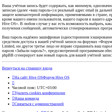
Ваша учётная запись будет содержать, как минимум, однознач
записью (далее «ваш пароль») и реальный адрес email (в даль
защите компьютерной информации, применяемыми в стране, п
кроме вашего имени пользователя, вашего пароля и вашего адр
Hive OS». В любом случае у вас есть возможность выбрать, как
получения сообщений, автоматически сгенерированных прог
Ваш пароль надёжно зашифрован (односторонним хэшированием)
средством доступа к вашей учётной записи на форумах «Форум 
Limited, ни другое третье лицо не вправе спрашивать ваш паро
пароля «Забыли пароль?», предусмотренной программным обесп
phpBB сгенерирует вам новый пароль для вашей учётной запис
Вернуться на страницу входа
На сайт Hive OS
Форум Hive OS
Часовой пояс:
UTC+03:00
Удалить cookies конференции
Наша команда
Связаться с администрацией