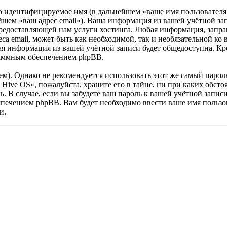
но идентифицируемое имя (в дальнейшем «ваше имя пользователя
нейшем «ваш адрес email»). Ваша информация из вашей учётной з
редоставляющей нам услуги хостинга. Любая информация, запр
еса email, может быть как необходимой, так и необязательной к
ая информация из вашей учётной записи будет общедоступна. Кром
раммным обеспечением phpBB.
. Однако не рекомендуется использовать этот же самый пароль,
Hive OS», пожалуйста, храните его в тайне, ни при каких обст
ль. В случае, если вы забудете ваш пароль к вашей учётной запи
ечением phpBB. Вам будет необходимо ввести ваше имя пользова
и.