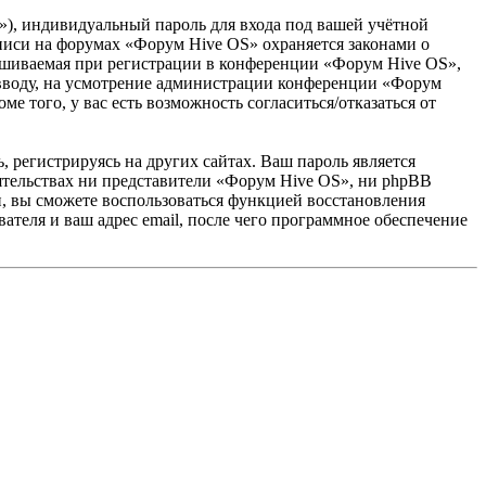
»), индивидуальный пароль для входа под вашей учётной
аписи на форумах «Форум Hive OS» охраняется законами о
ашиваемая при регистрации в конференции «Форум Hive OS»,
о вводу, на усмотрение администрации конференции «Форум
е того, у вас есть возможность согласиться/отказаться от
 регистрируясь на других сайтах. Ваш пароль является
оятельствах ни представители «Форум Hive OS», ни phpBB
си, вы сможете воспользоваться функцией восстановления
теля и ваш адрес email, после чего программное обеспечение