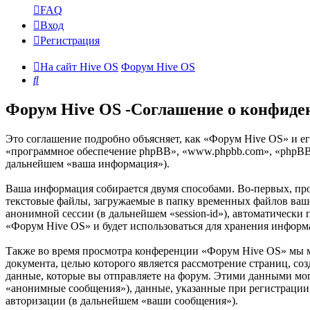
FAQ
Вход
Регистрация
На сайт Hive OS
Форум Hive OS
Поиск
Форум Hive OS -Соглашение о конфиде
Это соглашение подробно объясняет, как «Форум Hive OS» и ег
«программное обеспечение phpBB», «www.phpbb.com», «phpBB 
дальнейшем «ваша информация»).
Ваша информация собирается двумя способами. Во-первых, пр
текстовые файлы, загружаемые в папку временных файлов вашег
анонимной сессии (в дальнейшем «session-id»), автоматически
«Форум Hive OS» и будет использоваться для хранения информ
Также во время просмотра конференции «Форум Hive OS» мы м
документа, целью которого является рассмотрение страниц,
данные, которые вы отправляете на форум. Этими данными мог
«анонимные сообщения»), данные, указанные при регистрации 
авторизации (в дальнейшем «ваши сообщения»).