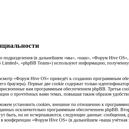
нциальности
о подразделения (в дальнейшем «мы», «наш», «Форум Hive OS», «
Limited», «phpBB Teams») используют информацию, полученную
осмотр «Форум Hive OS» приведёт к созданию программным обе
о браузера). Первые две cookie содержат только идентификатор 
 присвоенные вам программным обеспечением phpBB. Третья cook
ации о прочтённых вами темах, повышая таким образом удобств
ожем установить cookies, внешние по отношению к программном
 созданных исключительно программным обеспечением phpBB. В
ут быть, но не исчерпываются, следующие данные: сообщения, 
в конференции «Форум Hive OS» (в дальнейшем «ваша учётная з