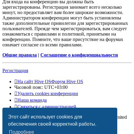
Для входа на конференцию вы должны быть
зарегистрированы. Регистрация занимает всего несколько
минут, но предоставляет вам более широкие возможности.
Администратором конференции могут быть установлены
также дополнительные привилегии для зарегистрированных
пользователей. Прежде чем зарегистрироваться, вам следует
ознакомиться с правилами и политикой, принятыми на
конференции. Помните, что ваше присутствие на форумах
означает согласие со всеми правилами.
Общие правила
|
Соглашение о конфиденциальности
Регистрация
На сайт Hive OS
Форум Hive OS
Часовой пояс:
UTC+03:00
Удалить cookies конференции
Наша команда
Связаться с администрацией
Этот сайт использует cookies для
Создано на основе
phpBB
® Forum Software © phpBB Limited
Русская поддержка phpBB
обеспечения своей корректной работы.
Подробнее