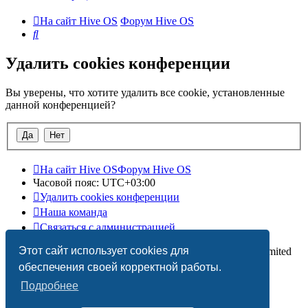
На сайт Hive OS
Форум Hive OS
Поиск
Удалить cookies конференции
Вы уверены, что хотите удалить все cookie, установленные
данной конференцией?
На сайт Hive OS
Форум Hive OS
Часовой пояс:
UTC+03:00
Удалить cookies конференции
Наша команда
Связаться с администрацией
Этот сайт использует cookies для
Создано на основе
phpBB
® Forum Software © phpBB Limited
Русская поддержка phpBB
обеспечения своей корректной работы.
Подробнее