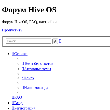
Форум Hive OS
Форум HiveOS, FAQ, настройки
Пропустить
Расширенный
Поиск
поиск
Ссылки
Темы без ответов
Активные темы
Поиск
Наша команда
FAQ
Вход
Регистрация