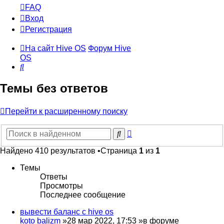
FAQ
Вход
Регистрация
На сайт Hive OS
Форум Hive
OS
Поиск
Темы без ответов
Перейти к расширенному поиску
Расширенный
Поиск
поиск
Найдено 410 результатов •Страница
1
из
1
Темы
Ответы
Просмотры
Последнее сообщение
вывести баланс с hive os
koto balizm
»28 мар 2022, 17:53 »в форуме