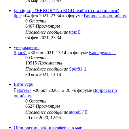
28 мар 2022, 17:53
[amdgpu]: '*ERROR* No EDID read' кто сталкивался?
tipic
»04 фев 2021, 23:34 »в форуме
Вопросы по ошибкам
0
Ответы
6407
Просмотры
Последнее сообщение
tipic
04 фев 2021, 23:34
уведомления
Spor81
»30 янв 2021, 13:14 »в форуме
Как сделать...
0
Ответы
10915
Просмотры
Последнее сообщение
Spor81
30 янв 2021, 13:14
Error vcpu
atorel57
»20 окт 2020, 12:26 »в форуме
Вопросы по
ошибкам
0
Ответы
6527
Просмотры
Последнее сообщение
atorel57
20 окт 2020, 12:26
Обновления веб-интерфейса в мае