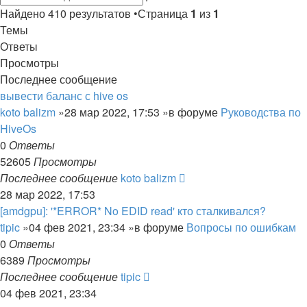
поиск
Найдено 410 результатов •Страница
1
из
1
Темы
Ответы
Просмотры
Последнее сообщение
вывести баланс с hive os
koto balizm
»28 мар 2022, 17:53 »в форуме
Руководства по
HiveOs
0
Ответы
52605
Просмотры
Последнее сообщение
koto balizm
28 мар 2022, 17:53
[amdgpu]: '*ERROR* No EDID read' кто сталкивался?
tipic
»04 фев 2021, 23:34 »в форуме
Вопросы по ошибкам
0
Ответы
6389
Просмотры
Последнее сообщение
tipic
04 фев 2021, 23:34