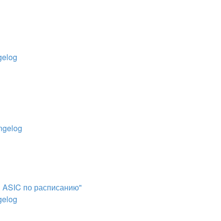
elog
ngelog
 ASIC по расписанию"
elog