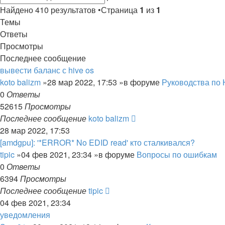
поиск
Найдено 410 результатов •Страница
1
из
1
Темы
Ответы
Просмотры
Последнее сообщение
вывести баланс с hive os
koto balizm
»28 мар 2022, 17:53 »в форуме
Руководства по 
0
Ответы
52615
Просмотры
Последнее сообщение
koto balizm
28 мар 2022, 17:53
[amdgpu]: '*ERROR* No EDID read' кто сталкивался?
tipic
»04 фев 2021, 23:34 »в форуме
Вопросы по ошибкам
0
Ответы
6394
Просмотры
Последнее сообщение
tipic
04 фев 2021, 23:34
уведомления