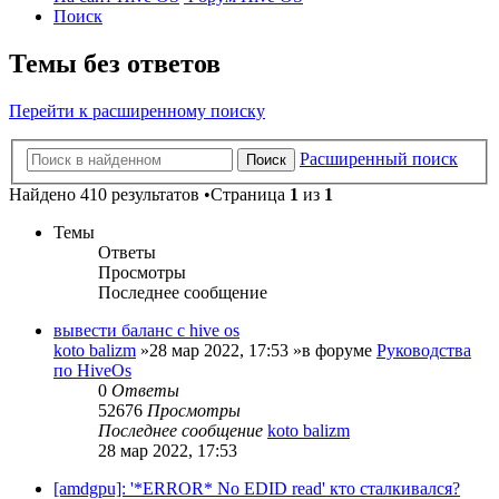
Поиск
Темы без ответов
Перейти к расширенному поиску
Расширенный поиск
Поиск
Найдено 410 результатов •Страница
1
из
1
Темы
Ответы
Просмотры
Последнее сообщение
вывести баланс с hive os
koto balizm
»28 мар 2022, 17:53 »в форуме
Руководства
по HiveOs
0
Ответы
52676
Просмотры
Последнее сообщение
koto balizm
28 мар 2022, 17:53
[amdgpu]: '*ERROR* No EDID read' кто сталкивался?