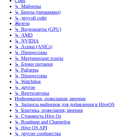
Софт
↳ Майнеры
↳ Биосы (прошивки)
↳ другой софт
Железо
↳ Видеокарты (GPU)
↳ AMD
↳ NVIDIA
↳ Асики (ASICs)
↳ Процессоры
↳ Материнские платы
↳ Блоки питания
↳ Райзеры
↳ Процессоры
↳ Watchdog
↳ другое
↳ Вентиляторы
Информация, пожелания, мнения
↳ Запросы майнеров для добавления в HiveOS
↳ Критика, пожелания, мнения
↳ Стоимость Hive Os
↳ Roadmap and Changelog
↳ Hive OS API
↳ другие сообщества