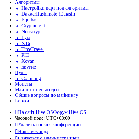
Алгоритмы
↳ Настройки карт под алгоритмы
↳ DaggerHashimoto (Ethash)
↳ Equihash
↳ Cryptonight
↳ Neoscrypt
↳ Lyra
↳ X16
↳ TimeTravel
↳ PHI
↳ Xevan
↳ другие
Пулы
↳ Comining
Монеты
Майнинг невыгоден...
Общие вопросы по майнингу
Биржи
На сайт Hive OS
Форум Hive OS
Часовой пояс:
UTC+03:00
Удалить cookies конференции
Наша команда
Связаться с администрацией