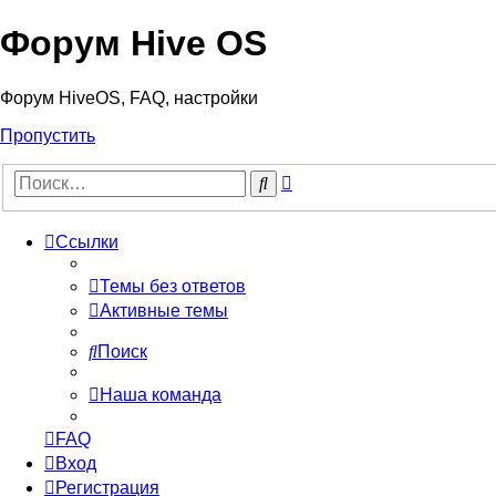
Форум Hive OS
Форум HiveOS, FAQ, настройки
Пропустить
Расширенный
Поиск
поиск
Ссылки
Темы без ответов
Активные темы
Поиск
Наша команда
FAQ
Вход
Регистрация