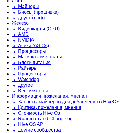
Софт
↳ Майнеры
↳ Биосы (прошивки)
↳ другой софт
Железо
↳ Видеокарты (GPU)
↳ AMD
↳ NVIDIA
↳ Асики (ASICs)
↳ Процессоры
↳ Материнские платы
↳ Блоки питания
↳ Райзеры
↳ Процессоры
↳ Watchdog
↳ другое
↳ Вентиляторы
Информация, пожелания, мнения
↳ Запросы майнеров для добавления в HiveOS
↳ Критика, пожелания, мнения
↳ Стоимость Hive Os
↳ Roadmap and Changelog
↳ Hive OS API
↳ другие сообщества