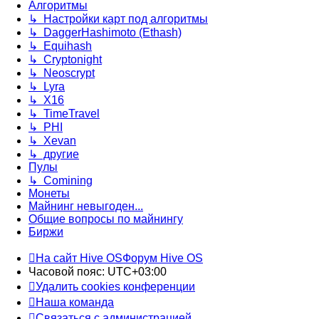
Алгоритмы
↳ Настройки карт под алгоритмы
↳ DaggerHashimoto (Ethash)
↳ Equihash
↳ Cryptonight
↳ Neoscrypt
↳ Lyra
↳ X16
↳ TimeTravel
↳ PHI
↳ Xevan
↳ другие
Пулы
↳ Comining
Монеты
Майнинг невыгоден...
Общие вопросы по майнингу
Биржи
На сайт Hive OS
Форум Hive OS
Часовой пояс:
UTC+03:00
Удалить cookies конференции
Наша команда
Связаться с администрацией