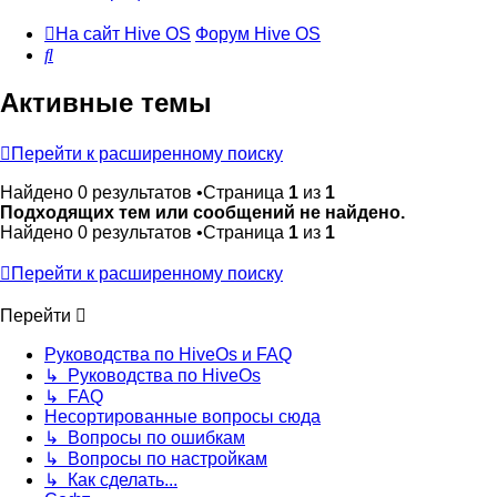
На сайт Hive OS
Форум Hive OS
Поиск
Активные темы
Перейти к расширенному поиску
Найдено 0 результатов •Страница
1
из
1
Подходящих тем или сообщений не найдено.
Найдено 0 результатов •Страница
1
из
1
Перейти к расширенному поиску
Перейти
Руководства по HiveOs и FAQ
↳ Руководства по HiveOs
↳ FAQ
Несортированные вопросы сюда
↳ Вопросы по ошибкам
↳ Вопросы по настройкам
↳ Как сделать...