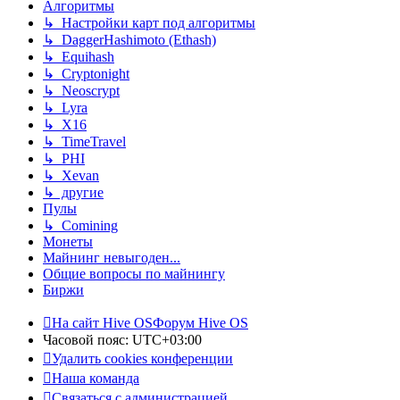
Алгоритмы
↳ Настройки карт под алгоритмы
↳ DaggerHashimoto (Ethash)
↳ Equihash
↳ Cryptonight
↳ Neoscrypt
↳ Lyra
↳ X16
↳ TimeTravel
↳ PHI
↳ Xevan
↳ другие
Пулы
↳ Comining
Монеты
Майнинг невыгоден...
Общие вопросы по майнингу
Биржи
На сайт Hive OS
Форум Hive OS
Часовой пояс:
UTC+03:00
Удалить cookies конференции
Наша команда
Связаться с администрацией