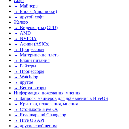
Софт
↳ Майнеры
↳ Биосы (прошивки)
↳ другой софт
Железо
↳ Видеокарты (GPU)
↳ AMD
↳ NVIDIA
↳ Асики (ASICs)
↳ Процессоры
↳ Материнские платы
↳ Блоки питания
↳ Райзеры
↳ Процессоры
↳ Watchdog
↳ другое
↳ Вентиляторы
Информация, пожелания, мнения
↳ Запросы майнеров для добавления в HiveOS
↳ Критика, пожелания, мнения
↳ Стоимость Hive Os
↳ Roadmap and Changelog
↳ Hive OS API
↳ другие сообщества