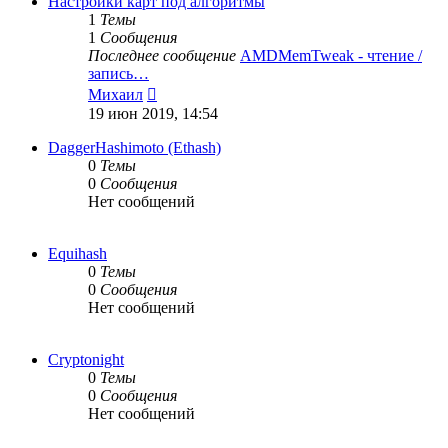
Настройки карт под алгоритмы
1
Темы
1
Сообщения
Последнее сообщение
AMDMemTweak - чтение /
запись…
Перейти
Михаил
к
19 июн 2019, 14:54
последнему
сообщению
DaggerHashimoto (Ethash)
0
Темы
0
Сообщения
Нет сообщений
Equihash
0
Темы
0
Сообщения
Нет сообщений
Cryptonight
0
Темы
0
Сообщения
Нет сообщений