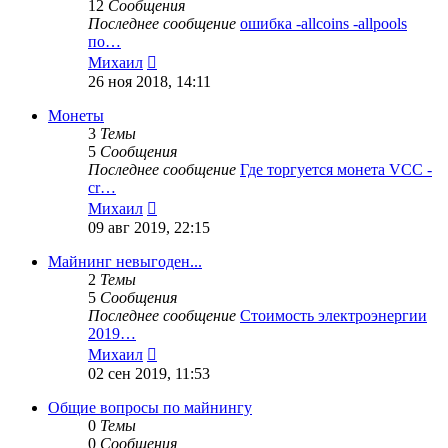
12
Сообщения
Последнее сообщение
ошибка -allcoins -allpools
по…
Перейти
Михаил
к
26 ноя 2018, 14:11
последнему
сообщению
Монеты
3
Темы
5
Сообщения
Последнее сообщение
Где торгуется монета VCC -
cr…
Перейти
Михаил
к
09 авг 2019, 22:15
последнему
сообщению
Майнинг невыгоден...
2
Темы
5
Сообщения
Последнее сообщение
Стоимость электроэнергии
2019…
Перейти
Михаил
к
02 сен 2019, 11:53
последнему
сообщению
Общие вопросы по майнингу
0
Темы
0
Сообщения