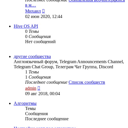
в м…
Перейти
Михаил
к
02 июн 2020, 12:44
последнему
сообщению
Hive OS API
0
Темы
0
Сообщения
Нет сообщений
другие сообщества
Англоязычный форум, Telegram Announcements Channel,
Telegram Chat Group, Телеграм Чат Группа, Discord
1
Темы
1
Сообщения
Последнее сообщение
Список сообществ
Перейти
admin
к
09 авг 2018, 00:04
последнему
сообщению
Алгоритмы
Темы
Сообщения
Последнее сообщение