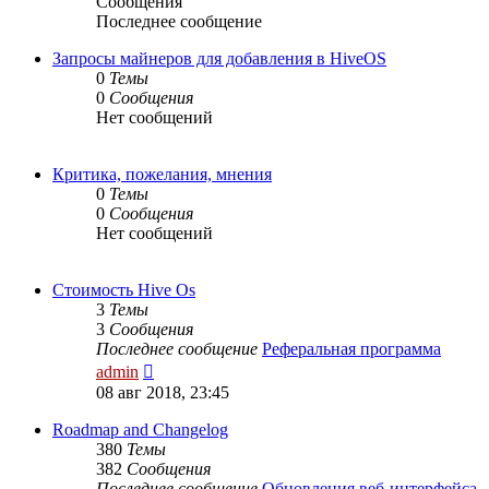
Сообщения
Последнее сообщение
Запросы майнеров для добавления в HiveOS
0
Темы
0
Сообщения
Нет сообщений
Критика, пожелания, мнения
0
Темы
0
Сообщения
Нет сообщений
Стоимость Hive Os
3
Темы
3
Сообщения
Последнее сообщение
Реферальная программа
Перейти
admin
к
08 авг 2018, 23:45
последнему
сообщению
Roadmap and Changelog
380
Темы
382
Сообщения
Последнее сообщение
Обновления веб-интерфейса