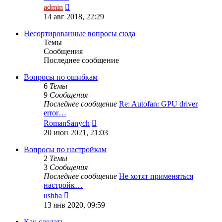
Перейти
admin
к
14 авг 2018, 22:29
последнему
сообщению
Несортированные вопросы сюда
Темы
Сообщения
Последнее сообщение
Вопросы по ошибкам
6
Темы
9
Сообщения
Последнее сообщение
Re: Autofan: GPU driver
error…
Перейти
RomanSanych
к
20 июн 2021, 21:03
последнему
сообщению
Вопросы по настройкам
2
Темы
3
Сообщения
Последнее сообщение
Не хотят применяться
настройк…
Перейти
ushba
к
13 янв 2020, 09:59
последнему
сообщению
Как сделать...