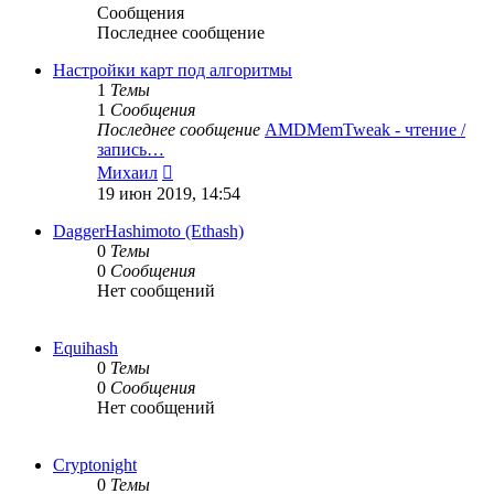
Сообщения
Последнее сообщение
Настройки карт под алгоритмы
1
Темы
1
Сообщения
Последнее сообщение
AMDMemTweak - чтение /
запись…
Перейти
Михаил
к
19 июн 2019, 14:54
последнему
сообщению
DaggerHashimoto (Ethash)
0
Темы
0
Сообщения
Нет сообщений
Equihash
0
Темы
0
Сообщения
Нет сообщений
Cryptonight
0
Темы