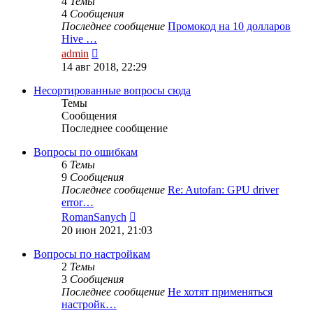
4
Темы
4
Сообщения
Последнее сообщение
Промокод на 10 долларов
Hive …
Перейти
admin
к
14 авг 2018, 22:29
последнему
сообщению
Несортированные вопросы сюда
Темы
Сообщения
Последнее сообщение
Вопросы по ошибкам
6
Темы
9
Сообщения
Последнее сообщение
Re: Autofan: GPU driver
error…
Перейти
RomanSanych
к
20 июн 2021, 21:03
последнему
сообщению
Вопросы по настройкам
2
Темы
3
Сообщения
Последнее сообщение
Не хотят применяться
настройк…