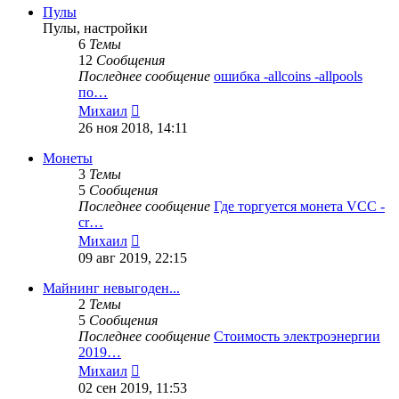
Пулы
Пулы, настройки
6
Темы
12
Сообщения
Последнее сообщение
ошибка -allcoins -allpools
по…
Перейти
Михаил
к
26 ноя 2018, 14:11
последнему
сообщению
Монеты
3
Темы
5
Сообщения
Последнее сообщение
Где торгуется монета VCC -
cr…
Перейти
Михаил
к
09 авг 2019, 22:15
последнему
сообщению
Майнинг невыгоден...
2
Темы
5
Сообщения
Последнее сообщение
Стоимость электроэнергии
2019…
Перейти
Михаил
к
02 сен 2019, 11:53