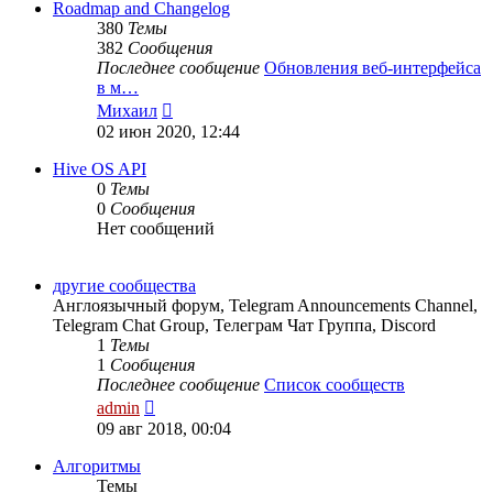
сообщению
Roadmap and Changelog
380
Темы
382
Сообщения
Последнее сообщение
Обновления веб-интерфейса
в м…
Перейти
Михаил
к
02 июн 2020, 12:44
последнему
сообщению
Hive OS API
0
Темы
0
Сообщения
Нет сообщений
другие сообщества
Англоязычный форум, Telegram Announcements Channel,
Telegram Chat Group, Телеграм Чат Группа, Discord
1
Темы
1
Сообщения
Последнее сообщение
Список сообществ
Перейти
admin
к
09 авг 2018, 00:04
последнему
сообщению
Алгоритмы
Темы