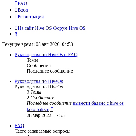
FAQ
Вход
Регистрация
На сайт Hive OS
Форум Hive OS
Поиск
Текущее время: 08 авг 2026, 04:53
Руководства по HiveOs и FAQ
Темы
Сообщения
Последнее сообщение
Руководства по HiveOs
Руководства по HiveOs
2
Темы
2
Сообщения
Последнее сообщение
вывести баланс с hive os
Перейти
koto balizm
к
28 мар 2022, 17:53
последнему
сообщению
FAQ
Часто задаваемые вопросы