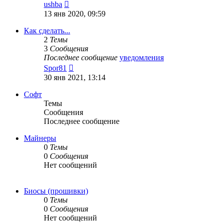
Перейти
ushba
к
13 янв 2020, 09:59
последнему
сообщению
Как сделать...
2
Темы
3
Сообщения
Последнее сообщение
уведомления
Перейти
Spor81
к
30 янв 2021, 13:14
последнему
сообщению
Софт
Темы
Сообщения
Последнее сообщение
Майнеры
0
Темы
0
Сообщения
Нет сообщений
Биосы (прошивки)
0
Темы
0
Сообщения
Нет сообщений