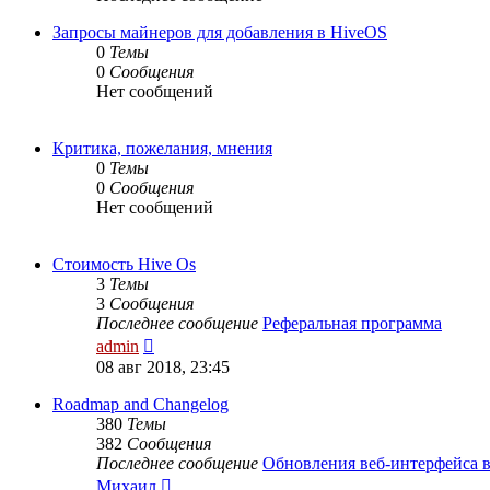
Запросы майнеров для добавления в HiveOS
0
Темы
0
Сообщения
Нет сообщений
Критика, пожелания, мнения
0
Темы
0
Сообщения
Нет сообщений
Стоимость Hive Os
3
Темы
3
Сообщения
Последнее сообщение
Реферальная программа
Перейти
admin
к
08 авг 2018, 23:45
последнему
сообщению
Roadmap and Changelog
380
Темы
382
Сообщения
Последнее сообщение
Обновления веб-интерфейса 
Перейти
Михаил