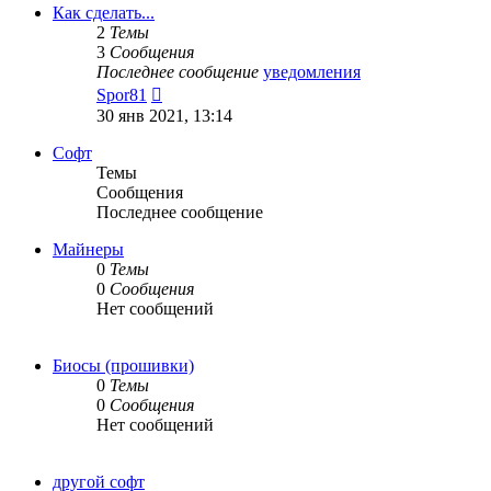
сообщению
Как сделать...
2
Темы
3
Сообщения
Последнее сообщение
уведомления
Перейти
Spor81
к
30 янв 2021, 13:14
последнему
сообщению
Софт
Темы
Сообщения
Последнее сообщение
Майнеры
0
Темы
0
Сообщения
Нет сообщений
Биосы (прошивки)
0
Темы
0
Сообщения
Нет сообщений
другой софт