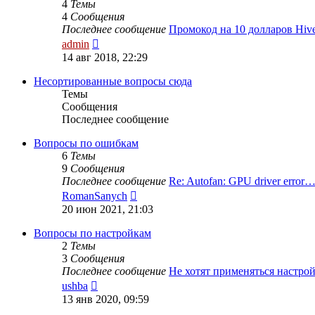
4
Темы
4
Сообщения
Последнее сообщение
Промокод на 10 долларов Hiv
Перейти
admin
к
14 авг 2018, 22:29
последнему
сообщению
Несортированные вопросы сюда
Темы
Сообщения
Последнее сообщение
Вопросы по ошибкам
6
Темы
9
Сообщения
Последнее сообщение
Re: Autofan: GPU driver error
Перейти
RomanSanych
к
20 июн 2021, 21:03
последнему
сообщению
Вопросы по настройкам
2
Темы
3
Сообщения
Последнее сообщение
Не хотят применяться настр
Перейти
ushba
к
13 янв 2020, 09:59
последнему