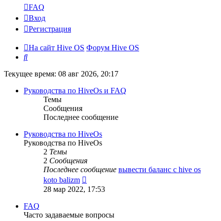
FAQ
Вход
Регистрация
На сайт Hive OS
Форум Hive OS
Поиск
Текущее время: 08 авг 2026, 20:17
Руководства по HiveOs и FAQ
Темы
Сообщения
Последнее сообщение
Руководства по HiveOs
Руководства по HiveOs
2
Темы
2
Сообщения
Последнее сообщение
вывести баланс с hive os
Перейти
koto balizm
к
28 мар 2022, 17:53
последнему
сообщению
FAQ
Часто задаваемые вопросы