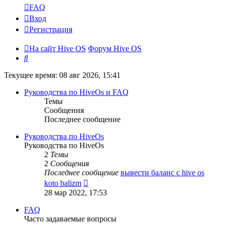
FAQ
Вход
Регистрация
На сайт Hive OS
Форум Hive OS
Поиск
Текущее время: 08 авг 2026, 15:41
Руководства по HiveOs и FAQ
Темы
Сообщения
Последнее сообщение
Руководства по HiveOs
Руководства по HiveOs
2
Темы
2
Сообщения
Последнее сообщение
вывести баланс с hive os
Перейти
koto balizm
к
28 мар 2022, 17:53
последнему
сообщению
FAQ
Часто задаваемые вопросы