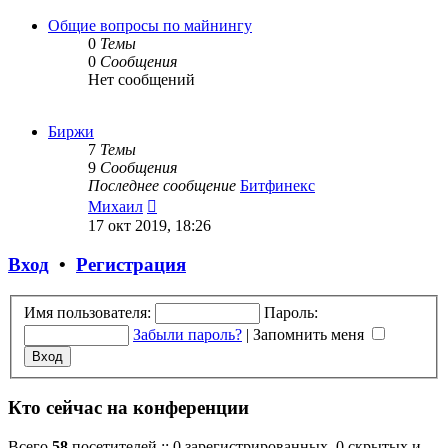
последнему
сообщению
Общие вопросы по майнингу
0
Темы
0
Сообщения
Нет сообщений
Биржи
7
Темы
9
Сообщения
Последнее сообщение
Битфинекс
Перейти
Михаил
к
17 окт 2019, 18:26
последнему
сообщению
Вход
•
Регистрация
Имя пользователя:
Пароль:
Забыли пароль?
|
Запомнить меня
Кто сейчас на конференции
Всего
58
посетителей :: 0 зарегистрированных, 0 скрытых и