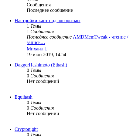
Сообщения
Последнее сообщение
Настройки карт под алгоритмы
1
Темы
1
Сообщения
Последнее сообщение
AMDMemTweak - чтение /
запись…
Перейти
Михаил
к
19 июн 2019, 14:54
последнему
сообщению
DaggerHashimoto (Ethash)
0
Темы
0
Сообщения
Нет сообщений
Equihash
0
Темы
0
Сообщения
Нет сообщений
Cryptonight
0
Темы