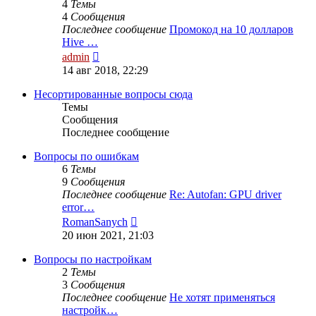
4
Темы
4
Сообщения
Последнее сообщение
Промокод на 10 долларов
Hive …
Перейти
admin
к
14 авг 2018, 22:29
последнему
сообщению
Несортированные вопросы сюда
Темы
Сообщения
Последнее сообщение
Вопросы по ошибкам
6
Темы
9
Сообщения
Последнее сообщение
Re: Autofan: GPU driver
error…
Перейти
RomanSanych
к
20 июн 2021, 21:03
последнему
сообщению
Вопросы по настройкам
2
Темы
3
Сообщения
Последнее сообщение
Не хотят применяться
настройк…