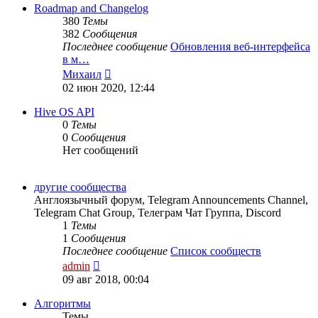
сообщению
Roadmap and Changelog
380
Темы
382
Сообщения
Последнее сообщение
Обновления веб-интерфейса
в м…
Перейти
Михаил
к
02 июн 2020, 12:44
последнему
сообщению
Hive OS API
0
Темы
0
Сообщения
Нет сообщений
другие сообщества
Англоязычный форум, Telegram Announcements Channel,
Telegram Chat Group, Телеграм Чат Группа, Discord
1
Темы
1
Сообщения
Последнее сообщение
Список сообществ
Перейти
admin
к
09 авг 2018, 00:04
последнему
сообщению
Алгоритмы
Темы