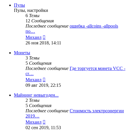
Пулы
Пулы, настройки
6
Темы
12
Сообщения
Последнее сообщение
ошибка -allcoins -allpools
по…
Перейти
Михаил
к
26 ноя 2018, 14:11
последнему
сообщению
Монеты
3
Темы
5
Сообщения
Последнее сообщение
Где торгуется монета VCC -
cr…
Перейти
Михаил
к
09 авг 2019, 22:15
последнему
сообщению
Майнинг невыгоден...
2
Темы
5
Сообщения
Последнее сообщение
Стоимость электроэнергии
2019…
Перейти
Михаил
к
02 сен 2019, 11:53