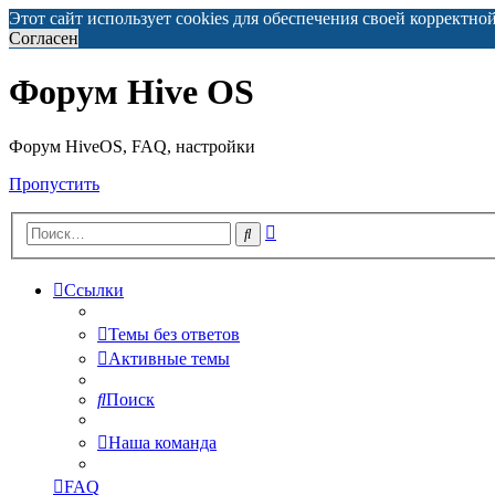
Этот сайт использует cookies для обеспечения своей корректно
Согласен
Форум Hive OS
Форум HiveOS, FAQ, настройки
Пропустить
Расширенный
Поиск
поиск
Ссылки
Темы без ответов
Активные темы
Поиск
Наша команда
FAQ