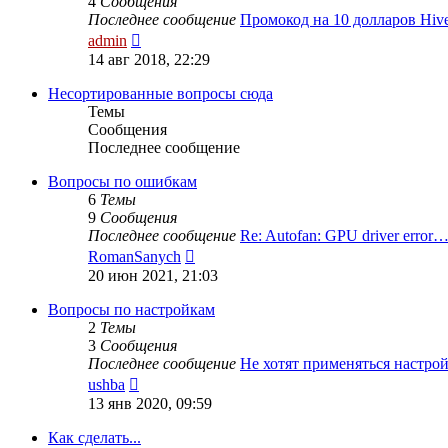
4
Сообщения
Последнее сообщение
Промокод на 10 долларов Hiv
Перейти
admin
к
14 авг 2018, 22:29
последнему
сообщению
Несортированные вопросы сюда
Темы
Сообщения
Последнее сообщение
Вопросы по ошибкам
6
Темы
9
Сообщения
Последнее сообщение
Re: Autofan: GPU driver error
Перейти
RomanSanych
к
20 июн 2021, 21:03
последнему
сообщению
Вопросы по настройкам
2
Темы
3
Сообщения
Последнее сообщение
Не хотят применяться настр
Перейти
ushba
к
13 янв 2020, 09:59
последнему
сообщению
Как сделать...