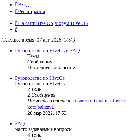
Вход
Регистрация
На сайт Hive OS
Форум Hive OS
Поиск
Текущее время: 07 авг 2026, 14:43
Руководства по HiveOs и FAQ
Темы
Сообщения
Последнее сообщение
Руководства по HiveOs
Руководства по HiveOs
2
Темы
2
Сообщения
Последнее сообщение
вывести баланс с hive os
Перейти
koto balizm
к
28 мар 2022, 17:53
последнему
сообщению
FAQ
Часто задаваемые вопросы
4
Темы