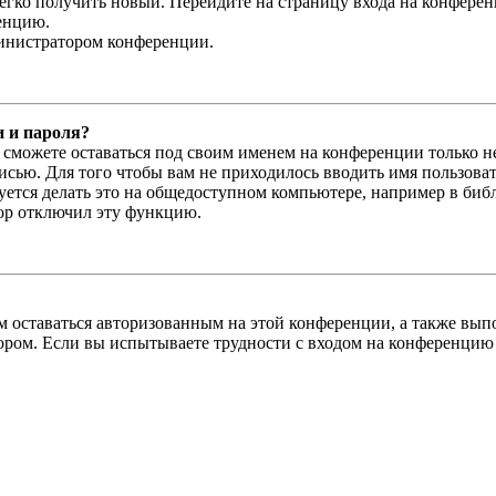
легко получить новый. Перейдите на страницу входа на конфер
енцию.
министратором конференции.
и и пароля?
ы сможете оставаться под своим именем на конференции только н
писью. Для того чтобы вам не приходилось вводить имя пользова
тся делать это на общедоступном компьютере, например в библи
тор отключил эту функцию.
вам оставаться авторизованным на этой конференции, а также в
ром. Если вы испытываете трудности с входом на конференцию 