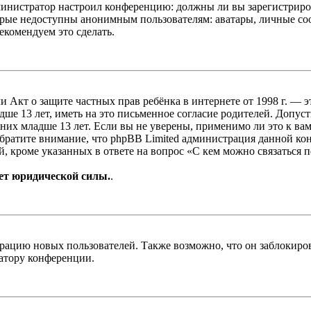
администратор настроил конференцию: должны ли вы зарегистриро
рые недоступны анонимным пользователям: аватары, личные сообщ
екомендуем это сделать.
, или Акт о защите частных прав ребёнка в интернете от 1998 г.
е 13 лет, иметь на это письменное согласие родителей. Допус
х младше 13 лет. Если вы не уверены, применимо ли это к вам
Обратите внимание, что phpBB Limited администрация данной к
, кроме указанных в ответе на вопрос «С кем можно связаться 
ет юридической силы.
.
цию новых пользователей. Также возможно, что он заблокирова
ратору конференции.