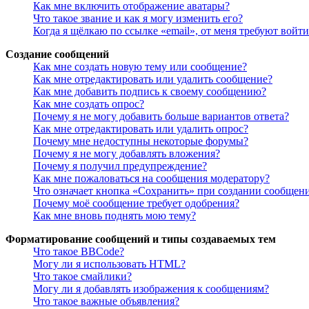
Как мне включить отображение аватары?
Что такое звание и как я могу изменить его?
Когда я щёлкаю по ссылке «email», от меня требуют войт
Создание сообщений
Как мне создать новую тему или сообщение?
Как мне отредактировать или удалить сообщение?
Как мне добавить подпись к своему сообщению?
Как мне создать опрос?
Почему я не могу добавить больше вариантов ответа?
Как мне отредактировать или удалить опрос?
Почему мне недоступны некоторые форумы?
Почему я не могу добавлять вложения?
Почему я получил предупреждение?
Как мне пожаловаться на сообщения модератору?
Что означает кнопка «Сохранить» при создании сообщен
Почему моё сообщение требует одобрения?
Как мне вновь поднять мою тему?
Форматирование сообщений и типы создаваемых тем
Что такое BBCode?
Могу ли я использовать HTML?
Что такое смайлики?
Могу ли я добавлять изображения к сообщениям?
Что такое важные объявления?