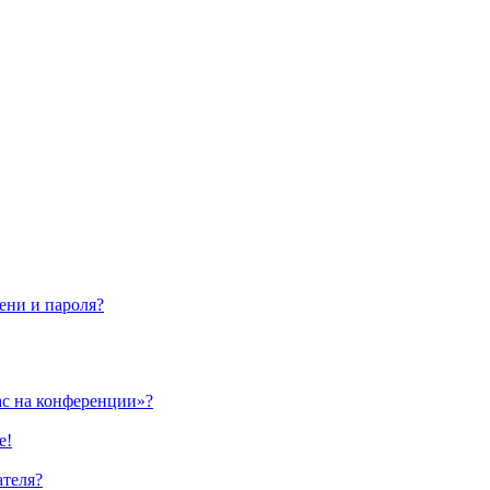
ени и пароля?
ас на конференции»?
е!
ателя?