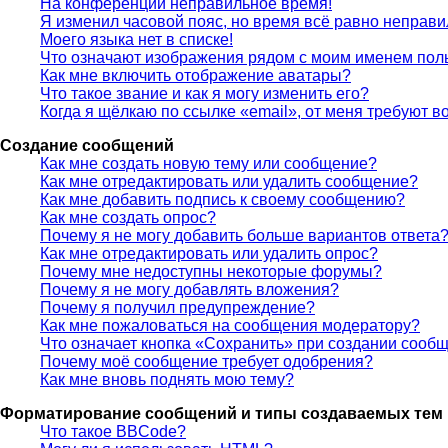
На конференции неправильное время!
Я изменил часовой пояс, но время всё равно неправи
Моего языка нет в списке!
Что означают изображения рядом с моим именем пол
Как мне включить отображение аватары?
Что такое звание и как я могу изменить его?
Когда я щёлкаю по ссылке «email», от меня требуют 
Создание сообщений
Как мне создать новую тему или сообщение?
Как мне отредактировать или удалить сообщение?
Как мне добавить подпись к своему сообщению?
Как мне создать опрос?
Почему я не могу добавить больше вариантов ответа
Как мне отредактировать или удалить опрос?
Почему мне недоступны некоторые форумы?
Почему я не могу добавлять вложения?
Почему я получил предупреждение?
Как мне пожаловаться на сообщения модератору?
Что означает кнопка «Сохранить» при создании сооб
Почему моё сообщение требует одобрения?
Как мне вновь поднять мою тему?
Форматирование сообщений и типы создаваемых тем
Что такое BBCode?