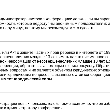
я
ак администратор настроил конференцию: должны ли вы заре
ожности, которые недоступны анонимным пользователям: а
его пару минут, поэтому мы рекомендуем это сделать.
98), или Акт о защите частных прав ребёнка в интернете от 
ершеннолетних младше 13 лет, иметь на это письменное со
ной информации от несовершеннолетних младше 13 лет. Есл
ференции, обратитесь за помощью к юрисконсульту. Обрати
вым вопросам и не является объектом юридических отноше
/или юридических вопросов, связанных с этой конференцие
е имеет юридической силы.
.
страцию новых пользователей. Также возможно, что он заб
ью к администратору конференции.