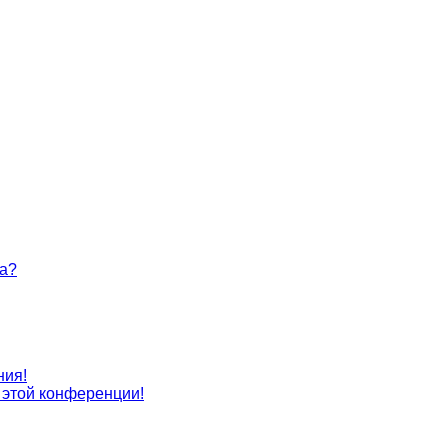
та?
ния!
с этой конференции!