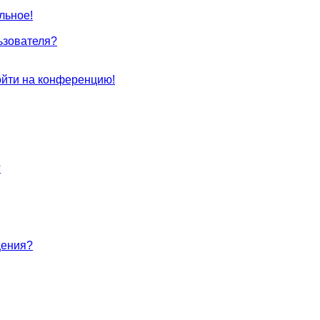
льное!
ьзователя?
войти на конференцию!
?
щения?