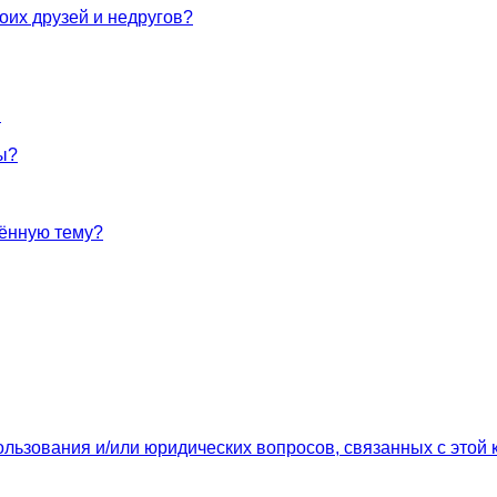
оих друзей и недругов?
!
ы?
лённую тему?
ользования и/или юридических вопросов, связанных с этой