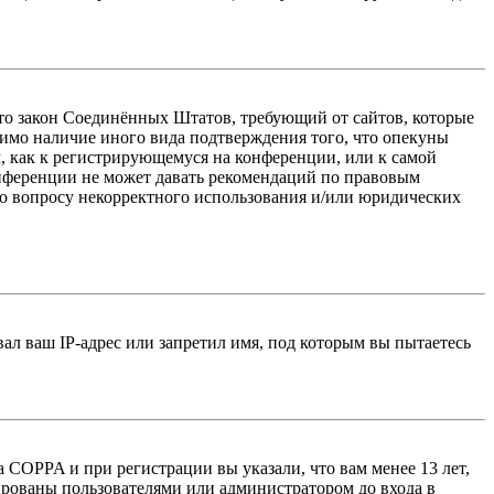
 — это закон Соединённых Штатов, требующий от сайтов, которые
тимо наличие иного вида подтверждения того, что опекуны
, как к регистрирующемуся на конференции, или к самой
онференции не может давать рекомендаций по правовым
по вопросу некорректного использования и/или юридических
л ваш IP-адрес или запретил имя, под которым вы пытаетесь
 COPPA и при регистрации вы указали, что вам менее 13 лет,
ированы пользователями или администратором до входа в