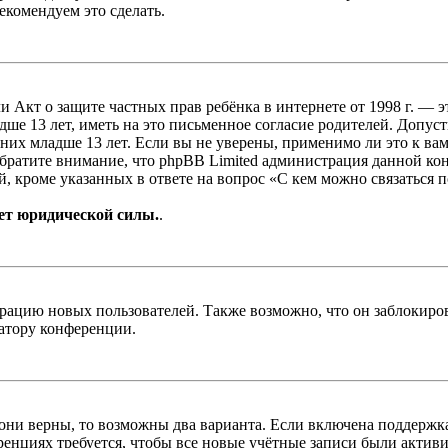
екомендуем это сделать.
, или Акт о защите частных прав ребёнка в интернете от 1998 г.
е 13 лет, иметь на это письменное согласие родителей. Допус
х младше 13 лет. Если вы не уверены, применимо ли это к вам
Обратите внимание, что phpBB Limited администрация данной к
, кроме указанных в ответе на вопрос «С кем можно связаться 
ет юридической силы.
.
цию новых пользователей. Также возможно, что он заблокирова
ратору конференции.
 они верны, то возможны два варианта. Если включена поддержка
енциях требуется, чтобы все новые учётные записи были актив