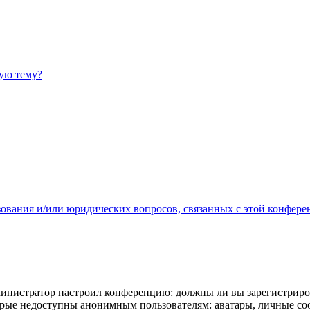
ную тему?
зования и/или юридических вопросов, связанных с этой конфере
администратор настроил конференцию: должны ли вы зарегистриро
рые недоступны анонимным пользователям: аватары, личные сообщ