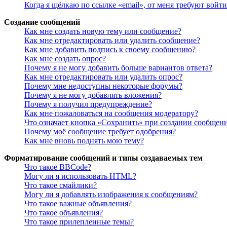
Когда я щёлкаю по ссылке «email», от меня требуют войт
Создание сообщений
Как мне создать новую тему или сообщение?
Как мне отредактировать или удалить сообщение?
Как мне добавить подпись к своему сообщению?
Как мне создать опрос?
Почему я не могу добавить больше вариантов ответа?
Как мне отредактировать или удалить опрос?
Почему мне недоступны некоторые форумы?
Почему я не могу добавлять вложения?
Почему я получил предупреждение?
Как мне пожаловаться на сообщения модератору?
Что означает кнопка «Сохранить» при создании сообщен
Почему моё сообщение требует одобрения?
Как мне вновь поднять мою тему?
Форматирование сообщений и типы создаваемых тем
Что такое BBCode?
Могу ли я использовать HTML?
Что такое смайлики?
Могу ли я добавлять изображения к сообщениям?
Что такое важные объявления?
Что такое объявления?
Что такое прилепленные темы?