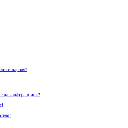
ени и пароля?
ас на конференции»?
е!
ателя?